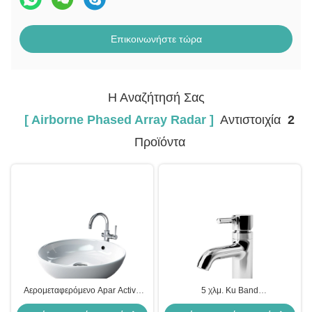
Επικοινωνήστε τώρα
Η Αναζήτησή Σας
[ Airborne Phased Array Radar ]
Αντιστοιχία
2
Προϊόντα
Αερομεταφερόμενο Apar Active
5 χλμ. Ku Band
Phased Array Radar Aesa X Band
Αερομεταφερόμενο ενεργό φάσιμο