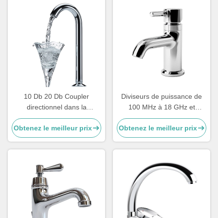
10 Db 20 Db Coupler
Diviseurs de puissance de
directionnel dans la
100 MHz à 18 GHz et
conception de micro-ondes
accouplements directionnels
Obtenez le meilleur prix
Obtenez le meilleur prix
Filtre d'onde harmonique à
haute puissance