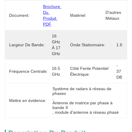
Brochure 
Du 
D'autres 
Document:
Matériel:
Produit 
Métaux
PDF
16 
GHz 
Largeur De Bande:
Onde Stationnaire:
1.6
À 17 
GHz
- 
16.5 
Côté Fente Potentiel
Fréquence Centrale:
37 
GHz
Électrique:
DB
Système de radars à réseau de 
phases
, 
Mettre en évidence:
Antenne de matrice par phase à 
bande X
, 
module d'antenne à réseau phasé