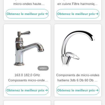
micro-ondes haute
en cuivre Filtre harmonique
puissance à large bande
à guide d'onde 2,0 dB Perte
Obtenez le meilleur prix
Obtenez le meilleur prix
d'insertion 14,7 15,8 GHz
vidéo
163.0 182,0 GHz
Components de micro-ondes
Composants micro-ondes
haïtiens 3db 6 Db 60 Db 40
10m 30dB Diviseur de
Db Coupler directionnel 40
Obtenez le meilleur prix
Obtenez le meilleur prix
puissance micro-ondes
Ghz 50 GHZ
Splitter combiner