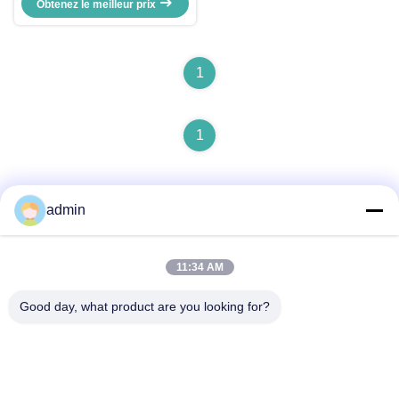
Obtenez le meilleur prix
30 GHz
1
1
admin
11:34 AM
Contactez rapidement
Good day, what product are you looking for?
Adresse
No.87, parc de pionnier de la jeunesse, Pékin
Télégramme