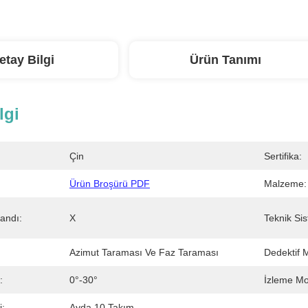
etay Bilgi
Ürün Tanımı
lgi
Çin
Sertifika:
Ürün Broşürü PDF
Malzeme:
andı:
X
Teknik Si
Azimut Taraması Ve Faz Taraması
Dedektif 
:
0°-30°
İzleme M
i:
Ayda 10 Takım