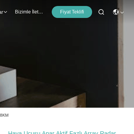
Bizimle İletişim
Fiyat Teklifi
ar
a 8KM
Hava Uçuşu Apar Aktif Fazlı Array Radar