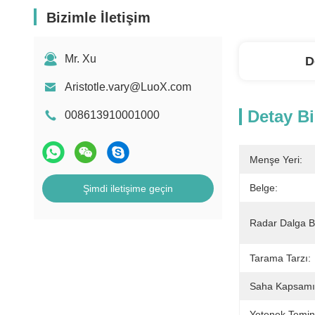
Bizimle İletişim
Mr. Xu
D
Aristotle.vary@LuoX.com
Detay Bi
008613910001000
Menşe Yeri:
Belge:
Şimdi iletişime geçin
Radar Dalga B
Tarama Tarzı:
Saha Kapsamı
Yetenek Temin