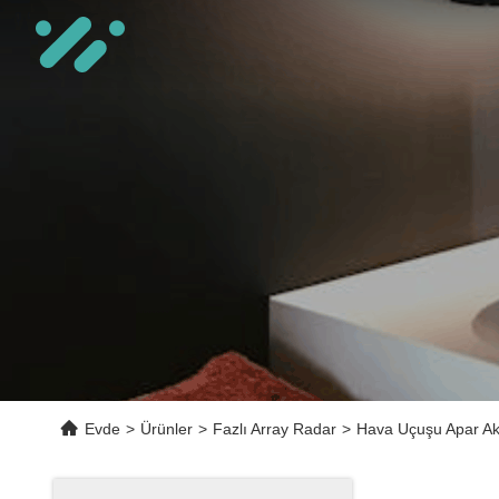
Evde
>
Ürünler
>
Fazlı Array Radar
>
Hava Uçuşu Apar Akt