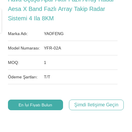
Aesa X Band Fazlı Array Takip Radar
Sistemi 4 Ila 8KM
Marka Adı:
YAOFENG
Model Numarası:
YFR-02A
MOQ:
1
Ödeme Şartları:
T/T
Şimdi Iletişime Geçin
En İyi Fiyatı Bulun