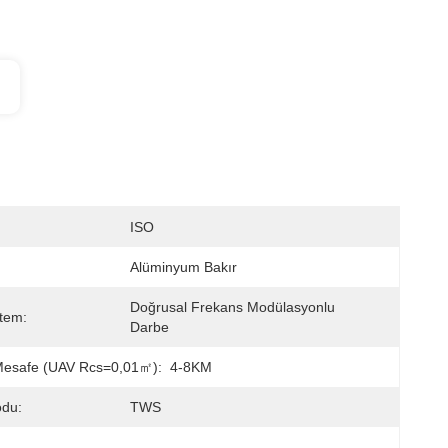
ISO
Alüminyum Bakır
Doğrusal Frekans Modülasyonlu 
stem:
Darbe
Mesafe (UAV Rcs=0,01㎡):
4-8KM
odu:
TWS