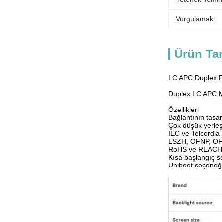
Vurgulamak:
Ürün Ta
LC APC Duplex 
Duplex LC APC 
Özellikleri
Bağlantının tasa
Çok düşük yerleş
IEC ve Telcordia 
LSZH, OFNP, OF
RoHS ve REACH 
Kısa başlangıç 
Uniboot seçeneği 