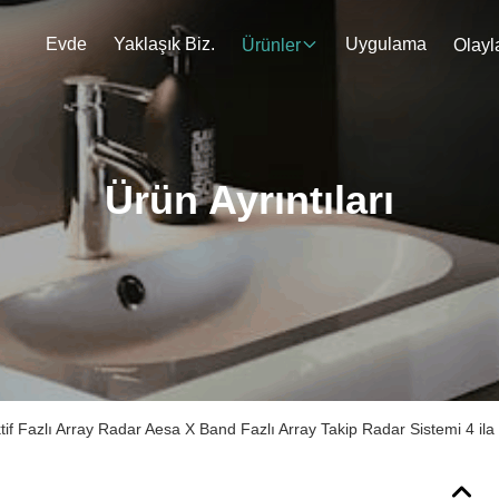
Evde
Yaklaşık Biz.
Uygulama
Ürünler
Olayl
Ürün Ayrıntıları
if Fazlı Array Radar Aesa X Band Fazlı Array Takip Radar Sistemi 4 il