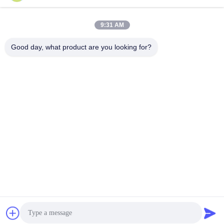
9:31 AM
ติดต่อเร็ว
Good day, what product are you looking for?
ที่อยู่
No.87 Youth Pioneer Park ปักกิ่ง
โทรศัพท์
86-551-00000000
อีเมล
Aristotle.vary@LuoX.com
นโยบายความเป็นส่วนตัว
|
แผนผังเว็บไซต์
| จีน ดี คุณภาพ แอนเทน
นาราดาร์เรียงระยะ ผู้จัดจําหน่าย.ลิขสิทธิ์ 2021-2026 Shenzhen
LuoX Electric Co., Ltd. . ทั้งหมด สงวนลิขสิทธิ์.