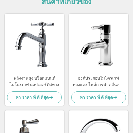
สินค้าที่เกี่ยวข้อง
พลังงานสูง บร็อดแบนด์
องค์ประกอบไมโครเวฟ
ไมโครเวฟ คอปเลอร์ทิศทาง
ทองแดง ไฟล์การนําคลื่นฮาร์
มอนิก 2.0db การใส่ความสูญ
หา ราคา ที่ ดี ที่สุด
หา ราคา ที่ ดี ที่สุด
เสีย 14.7 15.8 GHz