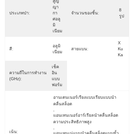
สูญ
ญา
8 
ประเภทป่า:
กา
จํานวนของชิ้น:
รูป
ศอลู
มิ
เนียม
X 
อลูมิ
สี:
สายแบน:
Ku 
เนียม
Ka
เช็ค
ความถี่ในการทำงาน
อิน
(GHz):
แบบ
ฟอร์ม
อานเตนเนอร์เรียงแบบเรียบแบบนํา
คลื่นสล็อต
, 
แอนเทนเนอร์อาร์เรียลนําคลื่นสล็อต
ความประสิทธิภาพสูง
, 
เน้น:
แอนเทนเน่แบบนําคลื่นสล็อตแบบขั้ว