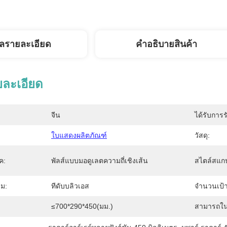
ูลรายละเอียด
คําอธิบายสินค้า
ยละเอียด
จีน
ได้รับการร
ใบแสดงผลิตภัณฑ์
วัสดุ:
ค:
พัลส์แบบมอดูเลตความถี่เชิงเส้น
สไตล์สแก
ม:
ทีดับบลิวเอส
จำนวนเป้
≤700*290*450(มม.)
สามารถใน