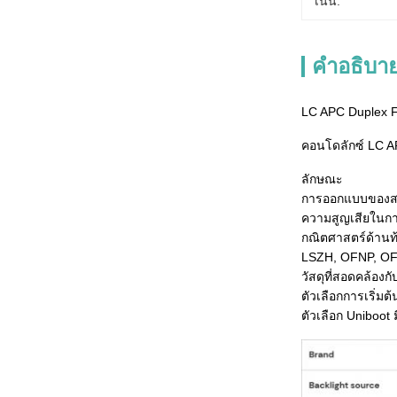
เน้น:
คําอธิบาย
LC APC Duplex 
คอนโดลักซ์ LC 
ลักษณะ
การออกแบบของสา
ความสูญเสียในการ
กณิตศาสตร์ด้านท
LSZH, OFNP, OFN
วัสดุที่สอดคล้อ
ตัวเลือกการเริ่มต้นท
ตัวเลือก Uniboot ม