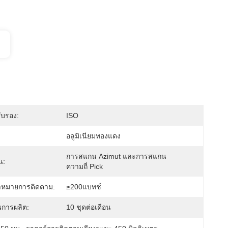
ับรอง:
ISO
อลูมิเนียมทองแดง
การสแกน Azimut และการสแกน
น:
ความถี่ Pick
าหมายการติดตาม:
≥200แบทช์
การผลิต:
10 ชุดต่อเดือน