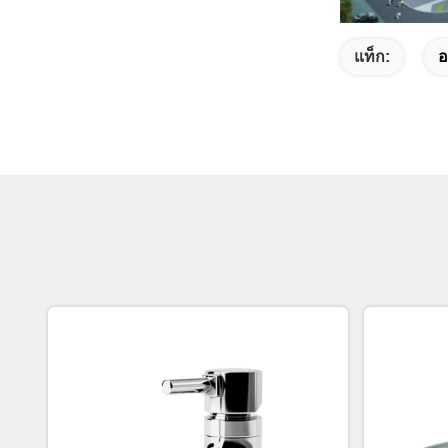
แท็ก:
อ