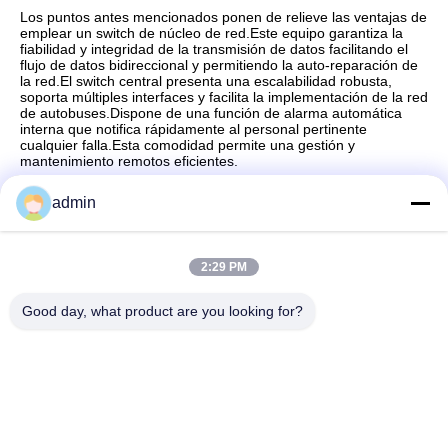
Los puntos antes mencionados ponen de relieve las ventajas de
emplear un switch de núcleo de red.Este equipo garantiza la
fiabilidad y integridad de la transmisión de datos facilitando el
flujo de datos bidireccional y permitiendo la auto-reparación de
la red.El switch central presenta una escalabilidad robusta,
soporta múltiples interfaces y facilita la implementación de la red
de autobuses.Dispone de una función de alarma automática
interna que notifica rápidamente al personal pertinente
cualquier falla.Esta comodidad permite una gestión y
mantenimiento remotos eficientes.
admin
Contacto rápido
2:29 PM
Good day, what product are you looking for?
Dirección
No.87, parque del pionero de la juventud, Pekín
Teléfono
86-551-00000000
El correo electrónico