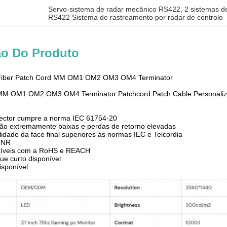
Servo-sistema de radar mecânico RS422
, 
2 sistemas de
RS422 Sistema de rastreamento por radar de controlo
ão Do Produto
Fiber Patch Cord MM OM1 OM2 OM3 OM4 Terminator
MM OM1 OM2 OM3 OM4 Terminator Patchcord Patch Cable Personaliz
nector cumpre a norma IEC 61754-20
ção extremamente baixas e perdas de retorno elevadas
idade da face final superiores às normas IEC e Telcordia
FNR
tíveis com a RoHS e REACH
e curto disponível
isponível