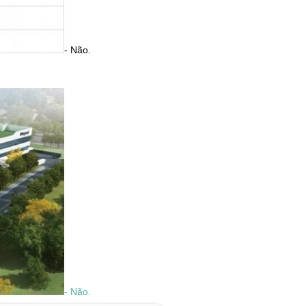
- Não.
- Não.