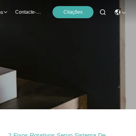
Contacte-Nos
Citações
os
2 Eixos Rotativos Servo Sistema De