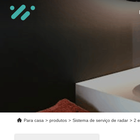
Para casa
>
produtos
>
Sistema de serviço de radar
>
2 e