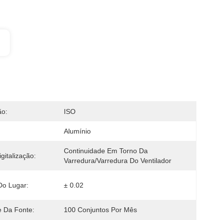
ão:
ISO
Alumínio
Continuidade Em Torno Da 
gitalização:
Varredura/varredura Do Ventilador
Do Lugar:
± 0.02
e Da Fonte:
100 Conjuntos Por Mês