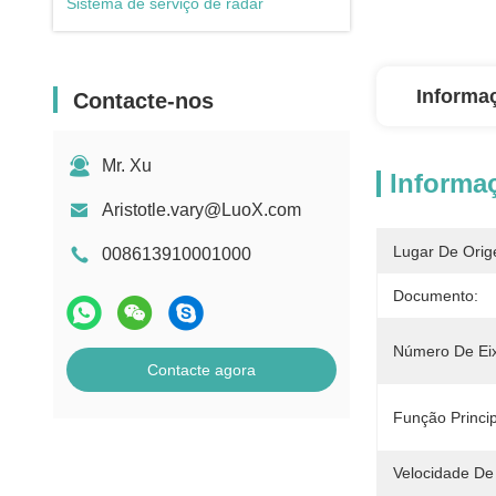
Sistema de serviço de radar
Informa
Contacte-nos
Mr. Xu
Informa
Aristotle.vary@LuoX.com
Lugar De Orig
008613910001000
Documento:
Número De Eix
Contacte agora
Função Princip
Velocidade De