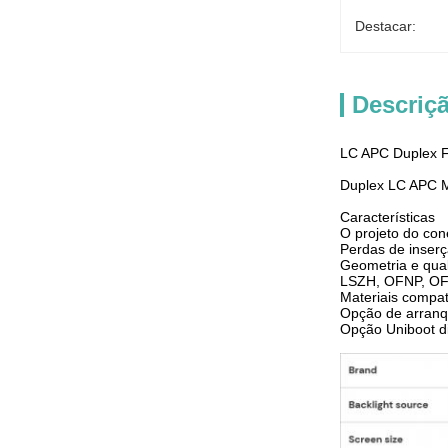
Destacar:
Descriç
LC APC Duplex 
Duplex LC APC 
Características
O projeto do co
Perdas de inser
Geometria e qual
LSZH, OFNP, O
Materiais compa
Opção de arranqu
Opção Uniboot d