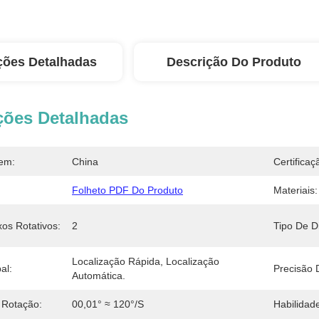
ções Detalhadas
Descrição Do Produto
ções Detalhadas
em:
China
Certificaç
Folheto PDF Do Produto
Materiais:
os Rotativos:
2
Tipo De Di
Localização Rápida, Localização 
al:
Precisão 
Automática.
 Rotação:
00,01° ≈ 120°/s
Habilidad