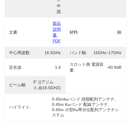
イ 
中
国
製品
説明
文書:
材料:
銅
書 
PDF
中心周波数:
16.5GHz
バンド幅:
16GHz~17GHz
スロット側 電源容
定在波:
1.6
-40.8dB
量:
3° ((アジム
ビーム幅:
ス,@16.5GHZ)
0.45mkuバンド 段階配列アンテナ
, 
0.45m Kuバンド 配線アンテナ
, 
ハイライト:
0.45m 小型Ku帯分位配列アンテナシ
ステム