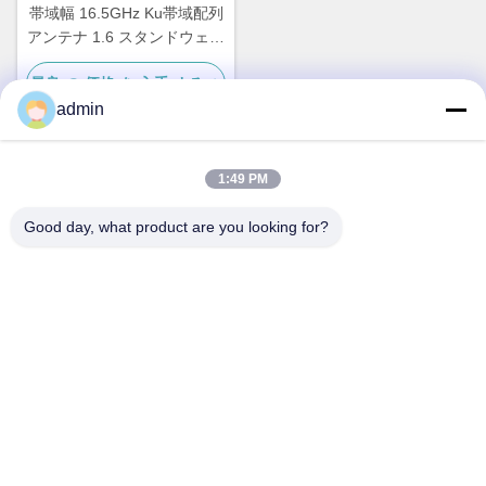
帯域幅 16.5GHz Ku帯域配列
アンテナ 1.6 スタンドウェー
ブ
最良 の 価格 を 入手 する
admin
1:49 PM
迅速な連絡
Good day, what product are you looking for?
アドレス
No.87の青年開拓者公園、北京
テレ
86-551-00000000
メール
Aristotle.vary@LuoX.com