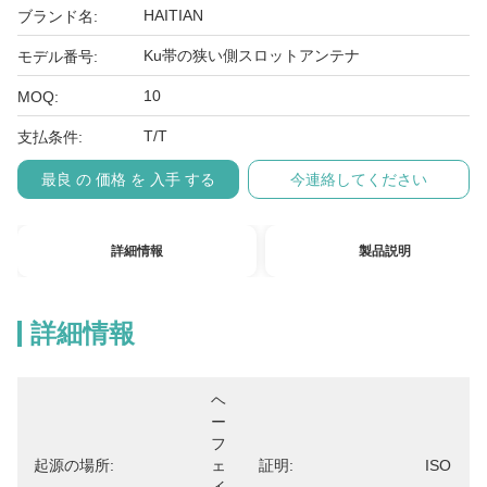
HAITIAN
ブランド名:
Ku帯の狭い側スロットアンテナ
モデル番号:
10
MOQ:
T/T
支払条件:
最良 の 価格 を 入手 する
今連絡してください
詳細情報
製品説明
詳細情報
ヘ
ー
フ
起源の場所:
ェ
証明:
ISO