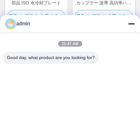
部品 ISO 水冷却プレート
カップラー 波導 高功率ハー
モニック波フィルター
最良 の 価格 を 入手 する
最良 の 価格 を 入手 する
admin
11:47 AM
迅速な連絡
Good day, what product are you looking for?
アドレス
No.87の青年開拓者公園、北京
テレ
86-551-00000000
メール
Aristotle.vary@LuoX.com