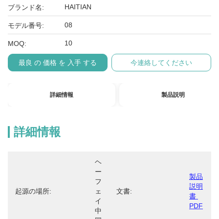
HAITIAN
ブランド名:
08
モデル番号:
10
MOQ:
最良 の 価格 を 入手 する
今連絡してください
詳細情報
製品説明
詳細情報
ヘ
ー
製品
フ
説明
起源の場所:
ェ
文書:
書 
イ 
PDF
中