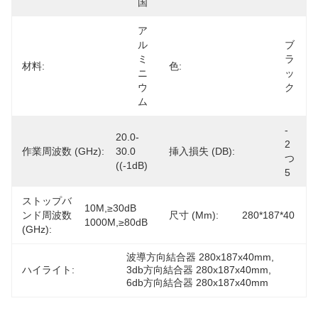
国
ア
ル
ブ
ミ
ラ
材料:
色:
ニ
ッ
ウ
ク
ム
- 
20.0-
2
作業周波数 (GHz):
30.0 
挿入損失 (dB):
つ
((-1dB)
5
ストップバ
10M,≥30dB 
ンド周波数
尺寸 (mm):
280*187*40
1000M,≥80dB
(GHz):
波導方向結合器 280x187x40mm
, 
ハイライト:
3db方向結合器 280x187x40mm
, 
6db方向結合器 280x187x40mm