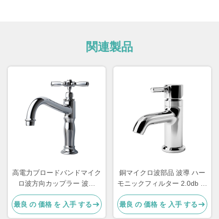
関連製品
高電力ブロードバンドマイク
銅マイクロ波部品 波導 ハー
ロ波方向カップラー 波導
モニックフィルター 2.0db 挿
280x187x40mm
入損失 14.7 15.8 GHz
最良 の 価格 を 入手 する
最良 の 価格 を 入手 する