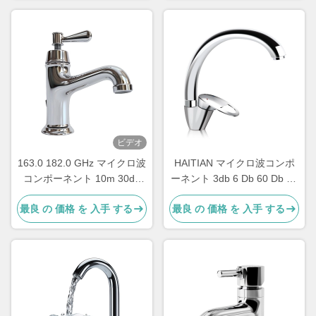
ビデオ
163.0 182.0 GHz マイクロ波
HAITIAN マイクロ波コンポ
コンポーネント 10m 30dB
ーネント 3db 6 Db 60 Db 40
マイクロ波パワーディバイダ
Db 方向性カップラー 40 Ghz
最良 の 価格 を 入手 する
最良 の 価格 を 入手 する
ー スプリッター コンビナー
50 GHZ