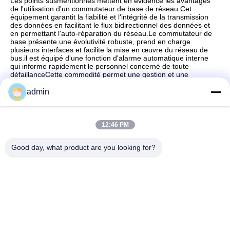
Les points susmentionnés mettent en évidence les avantages
de l'utilisation d'un commutateur de base de réseau.Cet
équipement garantit la fiabilité et l'intégrité de la transmission
des données en facilitant le flux bidirectionnel des données et
en permettant l'auto-réparation du réseau.Le commutateur de
base présente une évolutivité robuste, prend en charge
plusieurs interfaces et facilite la mise en œuvre du réseau de
bus.il est équipé d'une fonction d'alarme automatique interne
qui informe rapidement le personnel concerné de toute
défaillanceCette commodité permet une gestion et une
maintenance à distance efficaces.
admin
12:46 PM
Contactez rapidement
Good day, what product are you looking for?
Adresse
No.87, parc de pionnier de la jeunesse, Pékin
Télégramme
86-551-00000000
E-mail