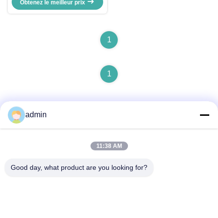
basé sur la formation de faisceaux
Obtenez le meilleur prix
1
1
admin
11:38 AM
Contactez rapidement
Good day, what product are you looking for?
Adresse
No.87, parc de pionnier de la jeunesse, Pékin
Télégramme