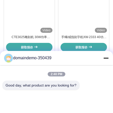
Video
Video
CTE3025雕刻机 30W功率
手镯/戒指刻字机XW-2333 40功率
7500mm/s 标深刻度0.01-0.5mm
高性能 低消耗 环保
电压220V 寿命长 模板D
获取报价
获取报价
domaindemo-350439
1
2:40 PM
Good day, what product are you looking for?
联系方式
企业地址