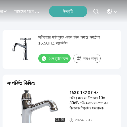
আমাদের সাথে যোগাযোগ
উদ্ধৃতি
না
মাল্টিলেয়ার স্লটযুক্ত ওয়েভগাইড অ্যারে অ্যান্টেনা
16.5GHZ ব্যান্ডউইথ
এখন চ্যাট করুন
আরও জানুন
সম্পর্কিত ভিডিও
163.0 182.0 GHz
মাইক্রোওয়েভ উপাদান 10m
30dB মাইক্রোওয়েভ পাওয়ার
বিভাজক স্প্লিটার সংযোজক
ফেজড অ্যারে রাডার অ্যান্টেনা
02:40
2024-09-19