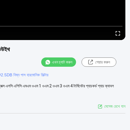
ন্ডউইথ
এখন চ্যাট করুন
শেয়ার করুন
#
2.5DB নিম্ন পাস হারমোনিক ফিল্টার
ি এপিসি এমএম ওএম 1 ওএম 2 ওএম 3 ওএম 4 টার্মিনেটর প্যাচকর্ড প্যাচ ক্যাবল
মেসেজ রেখে যান