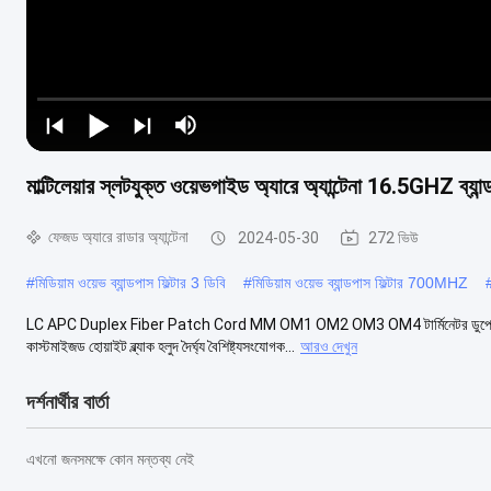
মাল্টিলেয়ার স্লটযুক্ত ওয়েভগাইড অ্যারে অ্যান্টেনা 16.5GHZ ব্যা
ফেজড অ্যারে রাডার অ্যান্টেনা
2024-05-30
272 ভিউ
#
মিডিয়াম ওয়েভ ব্যান্ডপাস ফিল্টার 3 ডিবি
#
মিডিয়াম ওয়েভ ব্যান্ডপাস ফিল্টার 700MHZ
LC APC Duplex Fiber Patch Cord MM OM1 OM2 OM3 OM4 টার্মিনেটর ডুপ্লেক্স এলস
কাস্টমাইজড হোয়াইট ব্ল্যাক হলুদ দৈর্ঘ্য বৈশিষ্ট্যসংযোগক...
আরও দেখুন
দর্শনার্থীর বার্তা
এখনো জনসমক্ষে কোন মন্তব্য নেই