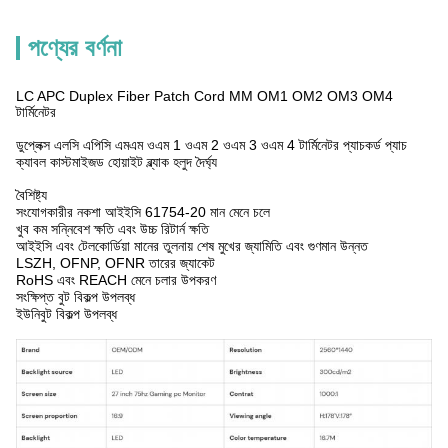
পণ্যের বর্ণনা
LC APC Duplex Fiber Patch Cord MM OM1 OM2 OM3 OM4
টার্মিনেটর
ডুপ্লেক্স এলসি এপিসি এমএম ওএম 1 ওএম 2 ওএম 3 ওএম 4 টার্মিনেটর প্যাচকর্ড প্যাচ
ক্যাবল কাস্টমাইজড হোয়াইট ব্ল্যাক হলুদ দৈর্ঘ্য
বৈশিষ্ট্য
সংযোগকারীর নকশা আইইসি 61754-20 মান মেনে চলে
খুব কম সন্নিবেশ ক্ষতি এবং উচ্চ রিটার্ন ক্ষতি
আইইসি এবং টেলকোর্ডিয়া মানের তুলনায় শেষ মুখের জ্যামিতি এবং গুণমান উন্নত
LSZH, OFNP, OFNR তারের জ্যাকেট
RoHS এবং REACH মেনে চলার উপকরণ
সংক্ষিপ্ত বুট বিকল্প উপলব্ধ
ইউনিবুট বিকল্প উপলব্ধ