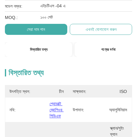
এইচটিএস -04 এ
মডেল নম্বর:
১০০ সেট
MOQ.:
সেরা দাম পান
এখনই যোগাযোগ করুন
বিস্তারিত তথ্য
পণ্যের বর্ণনা
বিস্তারিত তথ্য
উৎপত্তি স্থল:
চীন
সাক্ষ্যদান:
ISO
প্রোডাক্ট 
নথি:
ব্রোশিওর 
উপাদান:
অ্যালুমিনিয়াম
পিডিএফ
স্ক্যান/সুইং 
ফ্যান 