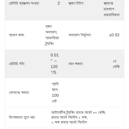
রোটারি অ্যাক্সেল সংখ্যা:
2
স্ক্যান টাইপ:
স্ক্যানের 
চারপাশে 
ধারাবাহিকতা
দ্রুত 
অবস্থান, 
প্রধান কাজ:
অবস্থান নির্ভুলতা:
±0.02
স্বয়ংক্রিয় 
ট্র্যাকিং
0.01 
° ～ 
১৫ 
রোটারি গতি:
বহন ক্ষমতা:
120 
কেজি
°/s
প্রতি 
মাসে 
যোগানের ক্ষমতা:
100 
সেট
অটোমেটিক ট্র্যাকিং রাডার সার্ভো ৮০ কেজি
, 
বিশেষভাবে তুলে ধরা:
রাডার সার্ভো সিস্টেম ২ অক্ষ
, 
২ অক্ষ রাডার সার্ভো সিস্টেম